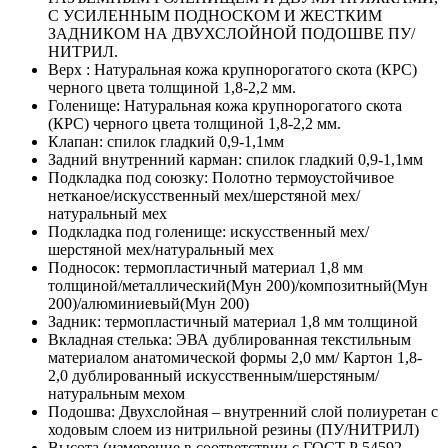
С УСИЛЕННЫМ ПОДНОСКОМ И ЖЕСТКИМ
ЗАДНИКОМ НА ДВУХСЛОЙНОЙ ПОДОШВЕ ПУ/
НИТРИЛ.
Верх :
Натуральная кожа крупнорогатого скота (КРС)
черного цвета толщиной 1,8-2,2 мм.
Голенище:
Натуральная кожа крупнорогатого скота
(КРС) черного цвета толщиной 1,8-2,2 мм.
Клапан:
спилок гладкий 0,9-1,1мм
Задний внутренний карман:
спилок гладкий 0,9-1,1мм
Подкладка под союзку:
Полотно термоустойчивое
нетканое/искусственный мех/шерстяной мех/
натуральный мех
Подкладка под голенище:
искусственный мех/
шерстяной мех/натуральный мех
Подносок:
термопластичный материал 1,8 мм
толщиной/металлический(Мун 200)/композитный(Мун
200)/алюминиевый(Мун 200)
Задник:
термопластичный материал 1,8 мм толщиной
Вкладная стелька:
ЭВА дублированная текстильным
материалом анатомической формы 2,0 мм/ Картон 1,8-
2,0 дублированный искусственным/шерстяным/
натуральным мехом
Подошва:
Двухслойная – внутренний слой полиуретан с
ходовым слоем из нитрильной резины (ПУ/НИТРИЛ)
Высота (измерение в соответствии с ГОСТ Р 54592-