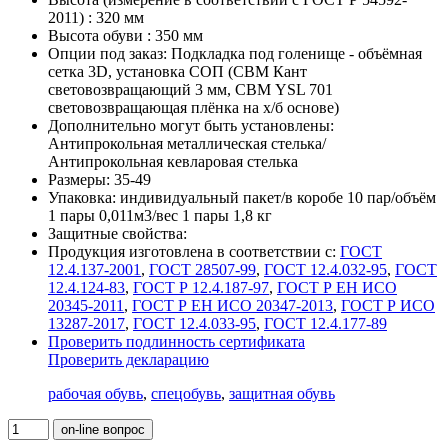
2011) :
320 мм
Высота обуви :
350 мм
Опции под заказ:
Подкладка под голенище - объёмная
сетка 3D, установка СОП (СВМ Кант
световозвращающий 3 мм, СВМ YSL 701
световозвращающая плёнка на х/б основе)
Дополнительно могут быть установлены:
Антипрокольная металлическая стелька/
Антипрокольная кевларовая стелька
Размеры:
35-49
Упаковка:
индивидуальный пакет/в коробе 10 пар/объём
1 пары 0,011м3/вес 1 пары 1,8 кг
Защитные свойства:
Продукция изготовлена в соответствии с:
ГОСТ
12.4.137-2001
,
ГОСТ 28507-99
,
ГОСТ 12.4.032-95
,
ГОСТ
12.4.124-83
,
ГОСТ Р 12.4.187-97
,
ГОСТ Р ЕН ИСО
20345-2011
,
ГОСТ Р ЕН ИСО 20347-2013
,
ГОСТ Р ИСО
13287-2017
,
ГОСТ 12.4.033-95
,
ГОСТ 12.4.177-89
Проверить подлинность сертификата
Проверить декларацию
рабочая обувь
,
спецобувь
,
защитная обувь
on-line вопрос