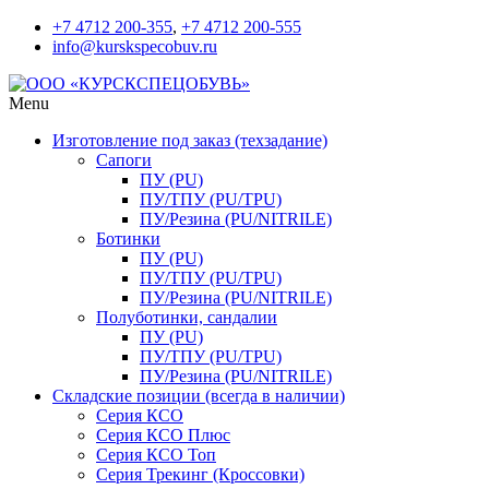
+7 4712 200-355
,
+7 4712 200-555
info@kurskspecobuv.ru
Menu
Изготовление под заказ (техзадание)
Сапоги
ПУ (PU)
ПУ/ТПУ (PU/TPU)
ПУ/Резина (PU/NITRILE)
Ботинки
ПУ (PU)
ПУ/ТПУ (PU/TPU)
ПУ/Резина (PU/NITRILE)
Полуботинки, сандалии
ПУ (PU)
ПУ/ТПУ (PU/TPU)
ПУ/Резина (PU/NITRILE)
Складские позиции (всегда в наличии)
Серия КСО
Серия КСО Плюс
Серия КСО Топ
Серия Трекинг (Кроссовки)