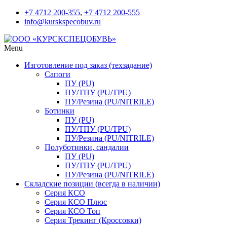
+7 4712 200-355
,
+7 4712 200-555
info@kurskspecobuv.ru
Menu
Изготовление под заказ (техзадание)
Сапоги
ПУ (PU)
ПУ/ТПУ (PU/TPU)
ПУ/Резина (PU/NITRILE)
Ботинки
ПУ (PU)
ПУ/ТПУ (PU/TPU)
ПУ/Резина (PU/NITRILE)
Полуботинки, сандалии
ПУ (PU)
ПУ/ТПУ (PU/TPU)
ПУ/Резина (PU/NITRILE)
Складские позиции (всегда в наличии)
Серия КСО
Серия КСО Плюс
Серия КСО Топ
Серия Трекинг (Кроссовки)