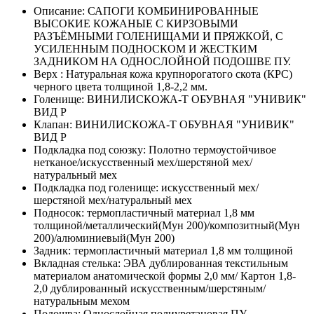
Описание:
САПОГИ КОМБИНИРОВАННЫЕ
ВЫСОКИЕ КОЖАНЫЕ С КИРЗОВЫМИ
РАЗЪЁМНЫМИ ГОЛЕНИЩАМИ И ПРЯЖКОЙ, С
УСИЛЕННЫМ ПОДНОСКОМ И ЖЕСТКИМ
ЗАДНИКОМ НА ОДНОСЛОЙНОЙ ПОДОШВЕ ПУ.
Верх :
Натуральная кожа крупнорогатого скота (КРС)
черного цвета толщиной 1,8-2,2 мм.
Голенище:
ВИНИЛИСКОЖА-Т ОБУВНАЯ "УНИВИК"
ВИД Р
Клапан:
ВИНИЛИСКОЖА-Т ОБУВНАЯ "УНИВИК"
ВИД Р
Подкладка под союзку:
Полотно термоустойчивое
нетканое/искусственный мех/шерстяной мех/
натуральный мех
Подкладка под голенище:
искусственный мех/
шерстяной мех/натуральный мех
Подносок:
термопластичный материал 1,8 мм
толщиной/металлический(Мун 200)/композитный(Мун
200)/алюминиевый(Мун 200)
Задник:
термопластичный материал 1,8 мм толщиной
Вкладная стелька:
ЭВА дублированная текстильным
материалом анатомической формы 2,0 мм/ Картон 1,8-
2,0 дублированный искусственным/шерстяным/
натуральным мехом
Подошва:
Однослойная полиуретановая ПУ