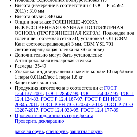
Высота (измерение в соответствии с ГОСТ Р 54592-
2011) :
310 мм
Высота обуви :
340 мм
Опции под заказ:
ГОЛЕНИЩЕ -КОЖА
ИСКУССТВЕННАЯ ОБУВНАЯ ПОЛИЭФИРНАЯ
ОСНОВА (ПРОРЕЗИНЕННАЯ КИРЗА), Подкладка под
голенище - объёмная сетка 3D, установка СОП (СВМ
Кант световозвращающий 3 мм, СВМ YSL 701
световозвращающая плёнка на х/б основе)
Дополнительно могут быть установлены:
Антипрокольная кевларовая стелька
Размеры:
35-49
Упаковка:
индивидуальный пакет/в коробе 10 пар/объём
1 пары 0,011м3/вес 1 пары 1,8 кг
Защитные свойства:
Продукция изготовлена в соответствии с:
ГОСТ
12.4.137-2001
,
ГОСТ 28507-99
,
ГОСТ 12.4.032-95
,
ГОСТ
12.4.124-83
,
ГОСТ Р 12.4.187-97
,
ГОСТ Р ЕН ИСО
20345-2011
,
ГОСТ Р ЕН ИСО 20347-2013
,
ГОСТ Р ИСО
13287-2017
,
ГОСТ 12.4.033-95
,
ГОСТ 12.4.177-89
Проверить подлинность сертификата
Проверить декларацию
рабочая обувь
,
спецобувь
,
защитная обувь