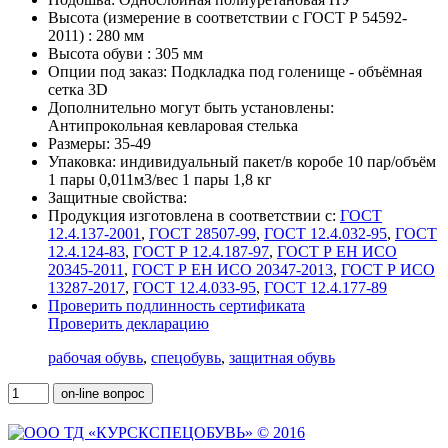
Высота (измерение в соответствии с ГОСТ Р 54592-
2011) :
280 мм
Высота обуви :
305 мм
Опции под заказ:
Подкладка под голенище - объёмная
сетка 3D
Дополнительно могут быть установлены:
Антипрокольная кевларовая стелька
Размеры:
35-49
Упаковка:
индивидуальный пакет/в коробе 10 пар/объём
1 пары 0,011м3/вес 1 пары 1,8 кг
Защитные свойства:
Продукция изготовлена в соответствии с:
ГОСТ
12.4.137-2001
,
ГОСТ 28507-99
,
ГОСТ 12.4.032-95
,
ГОСТ
12.4.124-83
,
ГОСТ Р 12.4.187-97
,
ГОСТ Р ЕН ИСО
20345-2011
,
ГОСТ Р ЕН ИСО 20347-2013
,
ГОСТ Р ИСО
13287-2017
,
ГОСТ 12.4.033-95
,
ГОСТ 12.4.177-89
Проверить подлинность сертификата
Проверить декларацию
рабочая обувь
,
спецобувь
,
защитная обувь
on-line вопрос