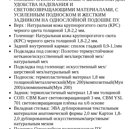
УДОБСТВА НАДЕВАНИЯ И
СВЕТОВОЗВРАЩАЮЩИМИ МАТЕРИАЛАМИ, С
УСИЛЕННЫМ ПОДНОСКОМ И ЖЕСТКИМ
ЗАДНИКОМ НА ОДНОСЛОЙНОЙ ПОДОШВЕ ПУ.
Верх :
Натуральная кожа крупнорогатого скота (КРС)
черного цвета толщиной 1,8-2,2 мм.
Голенище:
Натуральная кожа крупнорогатого скота
(КРС) черного цвета толщиной 1,8-2,2 мм.
Задний внутренний карман:
спилок гладкий 0,9-1,1мм
Подкладка под союзку:
Полотно термоустойчивое
нетканое/искусственный мех/шерстяной мех/
натуральный мех
Подкладка под голенище:
искусственный мех/
шерстяной мех/натуральный мех
Подносок:
термопластичный материал 1,8 мм
толщиной/металлический(Мун 200)/композитный(Мун
200)/алюминиевый(Мун 200)
Задник:
термопластичный материал 1,8 мм толщиной
СОП:
СВМ Кант световозвращающий 3 мм, СВМ YSL
701 световозвращающая плёнка на х/б основе
Вкладная стелька:
ЭВА дублированная текстильным
материалом анатомической формы 2,0 мм/ Картон 1,8-
2,0 дублированный искусственным/шерстяным/
натуральным мехом
Подошва:
Однослойная полиуретановая ПУ