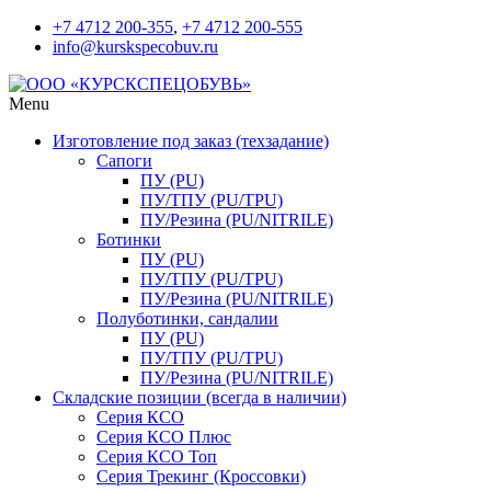
+7 4712 200-355
,
+7 4712 200-555
info@kurskspecobuv.ru
Menu
Изготовление под заказ (техзадание)
Сапоги
ПУ (PU)
ПУ/ТПУ (PU/TPU)
ПУ/Резина (PU/NITRILE)
Ботинки
ПУ (PU)
ПУ/ТПУ (PU/TPU)
ПУ/Резина (PU/NITRILE)
Полуботинки, сандалии
ПУ (PU)
ПУ/ТПУ (PU/TPU)
ПУ/Резина (PU/NITRILE)
Складские позиции (всегда в наличии)
Серия КСО
Серия КСО Плюс
Серия КСО Топ
Серия Трекинг (Кроссовки)