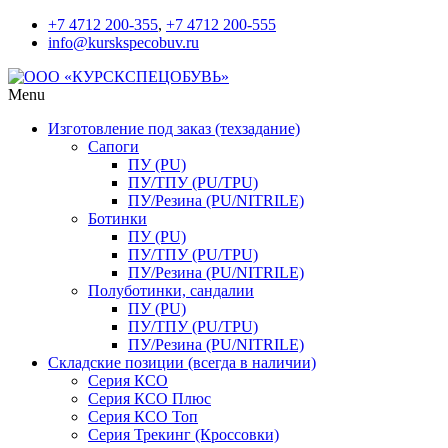
+7 4712 200-355
,
+7 4712 200-555
info@kurskspecobuv.ru
Menu
Изготовление под заказ (техзадание)
Сапоги
ПУ (PU)
ПУ/ТПУ (PU/TPU)
ПУ/Резина (PU/NITRILE)
Ботинки
ПУ (PU)
ПУ/ТПУ (PU/TPU)
ПУ/Резина (PU/NITRILE)
Полуботинки, сандалии
ПУ (PU)
ПУ/ТПУ (PU/TPU)
ПУ/Резина (PU/NITRILE)
Складские позиции (всегда в наличии)
Серия КСО
Серия КСО Плюс
Серия КСО Топ
Серия Трекинг (Кроссовки)