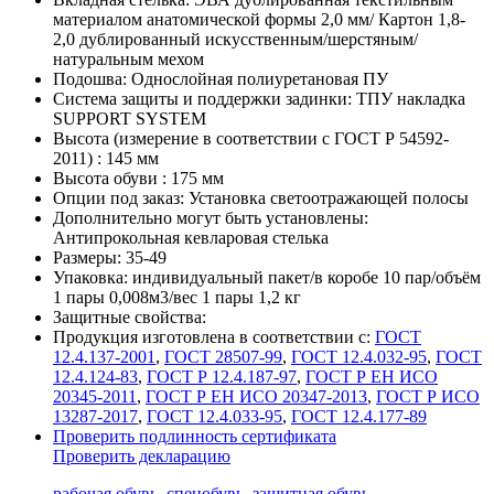
материалом анатомической формы 2,0 мм/ Картон 1,8-
2,0 дублированный искусственным/шерстяным/
натуральным мехом
Подошва:
Однослойная полиуретановая ПУ
Система защиты и поддержки задинки:
ТПУ накладка
SUPPORT SYSTEM
Высота (измерение в соответствии с ГОСТ Р 54592-
2011) :
145 мм
Высота обуви :
175 мм
Опции под заказ:
Установка светоотражающей полосы
Дополнительно могут быть установлены:
Антипрокольная кевларовая стелька
Размеры:
35-49
Упаковка:
индивидуальный пакет/в коробе 10 пар/объём
1 пары 0,008м3/вес 1 пары 1,2 кг
Защитные свойства:
Продукция изготовлена в соответствии с:
ГОСТ
12.4.137-2001
,
ГОСТ 28507-99
,
ГОСТ 12.4.032-95
,
ГОСТ
12.4.124-83
,
ГОСТ Р 12.4.187-97
,
ГОСТ Р ЕН ИСО
20345-2011
,
ГОСТ Р ЕН ИСО 20347-2013
,
ГОСТ Р ИСО
13287-2017
,
ГОСТ 12.4.033-95
,
ГОСТ 12.4.177-89
Проверить подлинность сертификата
Проверить декларацию
рабочая обувь
,
спецобувь
,
защитная обувь