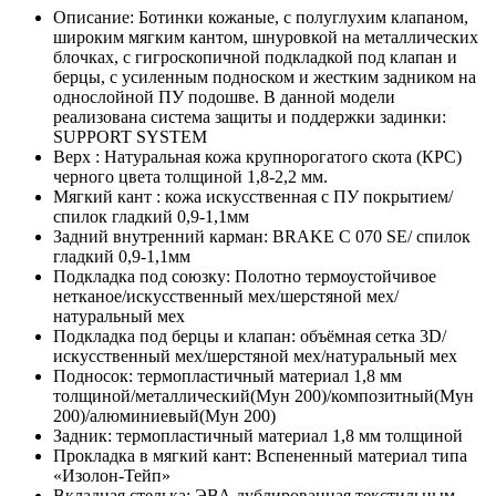
Описание:
Ботинки кожаные, с полуглухим клапаном,
широким мягким кантом, шнуровкой на металлических
блочках, с гигроскопичной подкладкой под клапан и
берцы, с усиленным подноском и жестким задником на
однослойной ПУ подошве. В данной модели
реализована система защиты и поддержки задинки:
SUPPORT SYSTEM
Верх :
Натуральная кожа крупнорогатого скота (КРС)
черного цвета толщиной 1,8-2,2 мм.
Мягкий кант :
кожа искусственная с ПУ покрытием/
спилок гладкий 0,9-1,1мм
Задний внутренний карман:
BRAKE C 070 SE/ спилок
гладкий 0,9-1,1мм
Подкладка под союзку:
Полотно термоустойчивое
нетканое/искусственный мех/шерстяной мех/
натуральный мех
Подкладка под берцы и клапан:
объёмная сетка 3D/
искусственный мех/шерстяной мех/натуральный мех
Подносок:
термопластичный материал 1,8 мм
толщиной/металлический(Мун 200)/композитный(Мун
200)/алюминиевый(Мун 200)
Задник:
термопластичный материал 1,8 мм толщиной
Прокладка в мягкий кант:
Вспененный материал типа
«Изолон-Тейп»
Вкладная стелька:
ЭВА дублированная текстильным