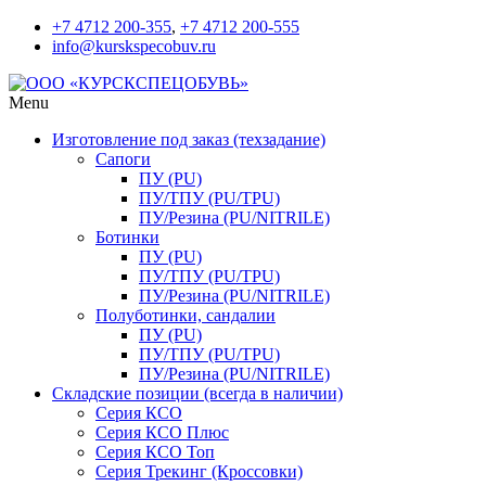
+7 4712 200-355
,
+7 4712 200-555
info@kurskspecobuv.ru
Menu
Изготовление под заказ (техзадание)
Сапоги
ПУ (PU)
ПУ/ТПУ (PU/TPU)
ПУ/Резина (PU/NITRILE)
Ботинки
ПУ (PU)
ПУ/ТПУ (PU/TPU)
ПУ/Резина (PU/NITRILE)
Полуботинки, сандалии
ПУ (PU)
ПУ/ТПУ (PU/TPU)
ПУ/Резина (PU/NITRILE)
Складские позиции (всегда в наличии)
Серия КСО
Серия КСО Плюс
Серия КСО Топ
Серия Трекинг (Кроссовки)