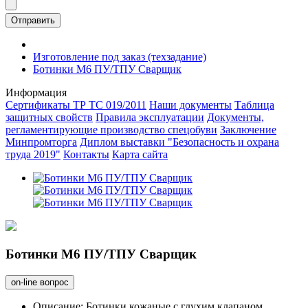
Отправить
Изготовление под заказ (техзадание)
Ботинки М6 ПУ/ТПУ Сварщик
Информация
Сертификаты ТР ТС 019/2011
Наши документы
Таблица
защитных свойств
Правила эксплуатации
Документы,
регламентирующие производство спецобуви
Заключение
Минпромторга
Диплом выставки "Безопасность и охрана
труда 2019"
Контакты
Карта сайта
Ботинки М6 ПУ/ТПУ Сварщик
on-line вопрос
Описание:
Ботинки кожаные с глухим клапаном,