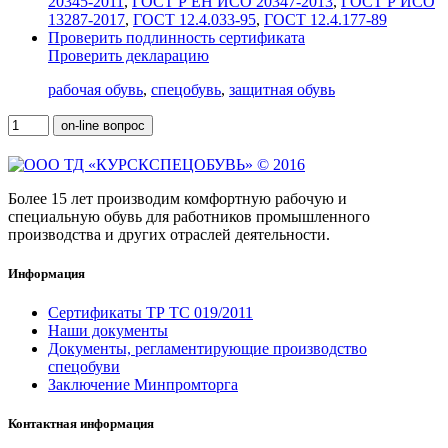
20345-2011
,
ГОСТ Р ЕН ИСО 20347-2013
,
ГОСТ Р ИСО
13287-2017
,
ГОСТ 12.4.033-95
,
ГОСТ 12.4.177-89
Проверить подлинность сертификата
Проверить декларацию
рабочая обувь
,
спецобувь
,
защитная обувь
on-line вопрос
Более 15 лет производим комфортную рабочую и
специальную обувь для работников промышленного
производства и других отраслей деятельности.
Информация
Сертификаты ТР ТС 019/2011
Наши документы
Документы, регламентирующие производство
спецобуви
Заключение Минпромторга
Контактная информация