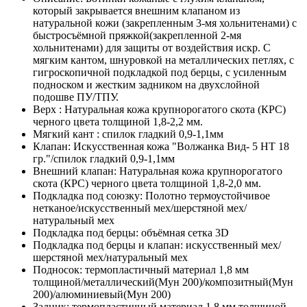
который закрывается внешним клапаном из
натуральной кожи (закрепленным 3-мя хольнитенами) с
быстросъёмной пряжкой(закрепленной 2-мя
хольнитенами) для защиты от воздействия искр. С
мягким кантом, шнуровкой на металлических петлях, с
гигроскопичной подкладкой под берцы, с усиленным
подноском и жестким задником на двухслойной
подошве ПУ/ТПУ.
Верх :
Натуральная кожа крупнорогатого скота (КРС)
черного цвета толщиной 1,8-2,2 мм.
Мягкий кант :
спилок гладкий 0,9-1,1мм
Клапан:
Искусственная кожа "Волжанка Вид- 5 НТ 18
гр."/спилок гладкий 0,9-1,1мм
Внешний клапан:
Натуральная кожа крупнорогатого
скота (КРС) черного цвета толщиной 1,8-2,0 мм.
Подкладка под союзку:
Полотно термоустойчивое
нетканое/искусственный мех/шерстяной мех/
натуральный мех
Подкладка под берцы:
объёмная сетка 3D
Подкладка под берцы и клапан:
искусственный мех/
шерстяной мех/натуральный мех
Подносок:
термопластичный материал 1,8 мм
толщиной/металлический(Мун 200)/композитный(Мун
200)/алюминиевый(Мун 200)
Задник:
термопластичный материал 1,8 мм толщиной