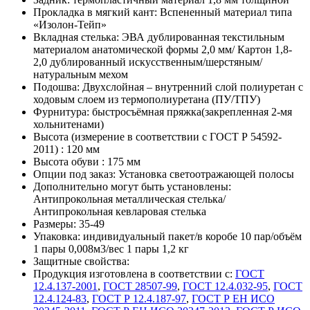
Прокладка в мягкий кант:
Вспененный материал типа
«Изолон-Тейп»
Вкладная стелька:
ЭВА дублированная текстильным
материалом анатомической формы 2,0 мм/ Картон 1,8-
2,0 дублированный искусственным/шерстяным/
натуральным мехом
Подошва:
Двухслойная – внутренний слой полиуретан с
ходовым слоем из термополиуретана (ПУ/ТПУ)
Фурнитура:
быстросъёмная пряжка(закрепленная 2-мя
хольнитенами)
Высота (измерение в соответствии с ГОСТ Р 54592-
2011) :
120 мм
Высота обуви :
175 мм
Опции под заказ:
Установка светоотражающей полосы
Дополнительно могут быть установлены:
Антипрокольная металлическая стелька/
Антипрокольная кевларовая стелька
Размеры:
35-49
Упаковка:
индивидуальный пакет/в коробе 10 пар/объём
1 пары 0,008м3/вес 1 пары 1,2 кг
Защитные свойства:
Продукция изготовлена в соответствии с:
ГОСТ
12.4.137-2001
,
ГОСТ 28507-99
,
ГОСТ 12.4.032-95
,
ГОСТ
12.4.124-83
,
ГОСТ Р 12.4.187-97
,
ГОСТ Р ЕН ИСО