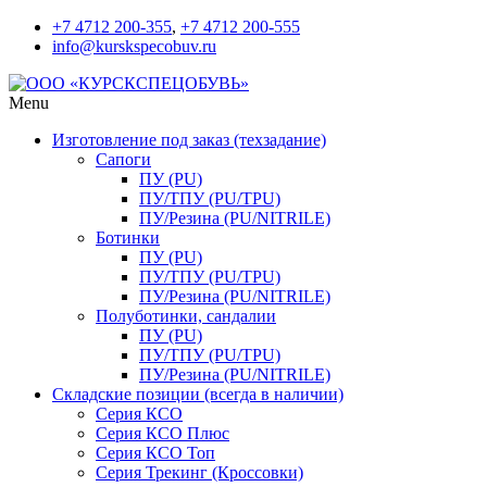
+7 4712 200-355
,
+7 4712 200-555
info@kurskspecobuv.ru
Menu
Изготовление под заказ (техзадание)
Сапоги
ПУ (PU)
ПУ/ТПУ (PU/TPU)
ПУ/Резина (PU/NITRILE)
Ботинки
ПУ (PU)
ПУ/ТПУ (PU/TPU)
ПУ/Резина (PU/NITRILE)
Полуботинки, сандалии
ПУ (PU)
ПУ/ТПУ (PU/TPU)
ПУ/Резина (PU/NITRILE)
Складские позиции (всегда в наличии)
Серия КСО
Серия КСО Плюс
Серия КСО Топ
Серия Трекинг (Кроссовки)