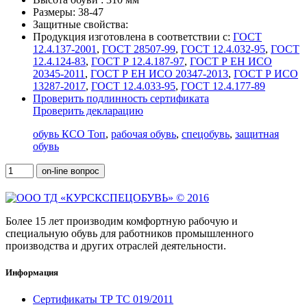
Размеры:
38-47
Защитные свойства:
Продукция изготовлена в соответствии с:
ГОСТ
12.4.137-2001
,
ГОСТ 28507-99
,
ГОСТ 12.4.032-95
,
ГОСТ
12.4.124-83
,
ГОСТ Р 12.4.187-97
,
ГОСТ Р ЕН ИСО
20345-2011
,
ГОСТ Р ЕН ИСО 20347-2013
,
ГОСТ Р ИСО
13287-2017
,
ГОСТ 12.4.033-95
,
ГОСТ 12.4.177-89
Проверить подлинность сертификата
Проверить декларацию
обувь КСО Топ
,
рабочая обувь
,
спецобувь
,
защитная
обувь
on-line вопрос
Более 15 лет производим комфортную рабочую и
специальную обувь для работников промышленного
производства и других отраслей деятельности.
Информация
Сертификаты ТР ТС 019/2011